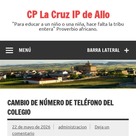
Saltar
al
CP La Cruz IP de Allo
contenido
"Para educar a un niño o una niña, hace falta la tribu
entera" Proverbio africano.
MENÚ
BARRA LATERAL
CAMBIO DE NÚMERO DE TELÉFONO DEL
COLEGIO
22 de mayo de 2026
administracion
Deja un
comentario