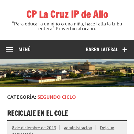
Saltar
al
CP La Cruz IP de Allo
contenido
"Para educar a un niño o una niña, hace falta la tribu
entera" Proverbio africano.
MENÚ
BARRA LATERAL
CATEGORÍA:
SEGUNDO CICLO
RECICLAJE EN EL COLE
8 de diciembre de 2013
administracion
Deja un
comentario