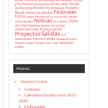
escolar
y Formación
Día de
Documentos
DÍA DEL LIBRO
Escuela
las Escuelas Rurales
Día del Euskera
Festivales
Rural
Festival de Navidad
Fotos
juegos alternativos
La cruz de Allo
mendía
Noticias
Ocio
mosto
Navidad
No violencia
Paz
olivo
Planetario
postales de navidad
Preinscripción
PREINSCRIPCIONES
Salidas
Proyectos
SCA
Tierra Estella
Sostenibilidad
Tostada de aceite
Tracción animal
Trompon
uvas
viñas
WEBQUEST
árboles
PÁGINAS
Nuestro Centro
Contacto
Calendario Escolar curso 2025-
2026
Profesorado