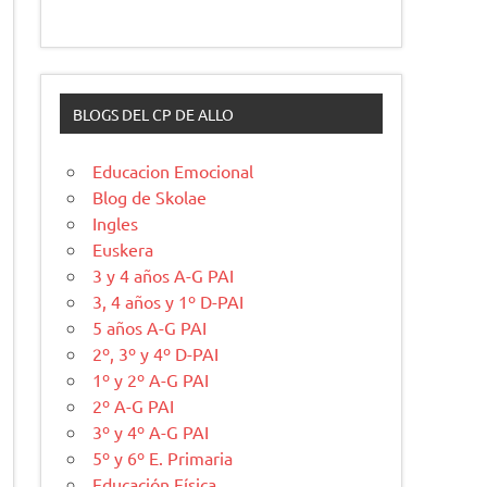
BLOGS DEL CP DE ALLO
Educacion Emocional
Blog de Skolae
Ingles
Euskera
3 y 4 años A-G PAI
3, 4 años y 1º D-PAI
5 años A-G PAI
2º, 3º y 4º D-PAI
1º y 2º A-G PAI
2º A-G PAI
3º y 4º A-G PAI
5º y 6º E. Primaria
Educación Física