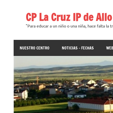
Saltar
al
contenido
CP La Cruz IP de Allo
"Para educar a un niño o una niña, hace falta la t
NUESTRO CENTRO
NOTICIAS – FECHAS
WEB