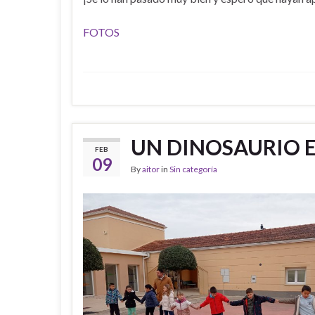
FOTOS
UN DINOSAURIO 
FEB
09
By
aitor
in
Sin categoría