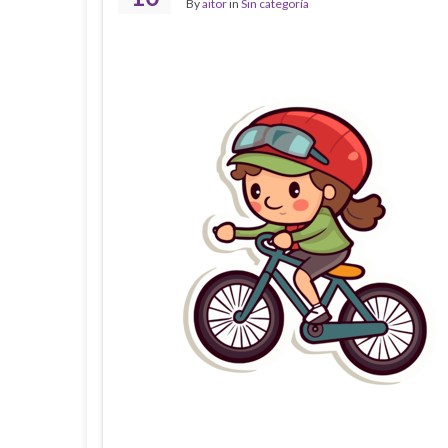
By
aitor
in
Sin categoría