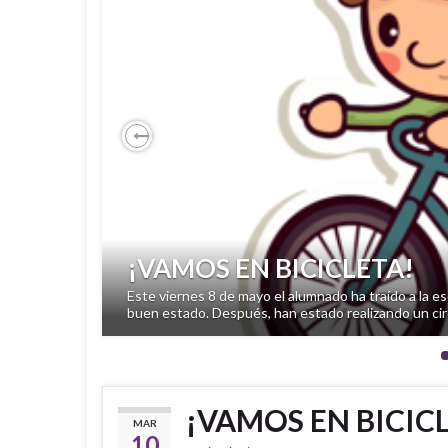
Previous
¡VAMOS EN BICICLETA!
Este viernes 8 de mayo el alumnado ha traído a la es
buen estado. Después, han estado realizando un circ
¡VAMOS EN BICIC
MAR
10