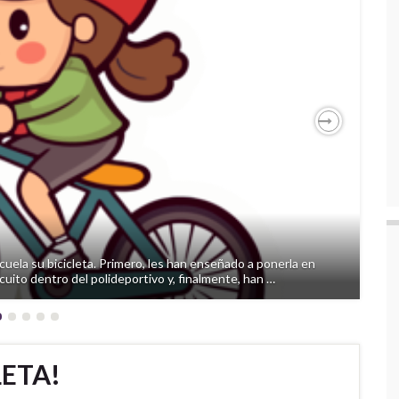
Next
cuela su bicicleta. Primero, les han enseñado a ponerla en
uito dentro del polideportivo y, finalmente, han …
LETA!