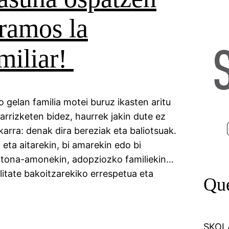
ramos la
miliar!
gelan familia motei buruz ikasten aritu
arrizketen bidez, haurrek jakin dute ez
arra: denak dira bereziak eta baliotsuak.
eta aitarekin, bi amarekin edo bi
 aitona-amonekin, adopziozko familiekin…
litate bakoitzarekiko errespetua eta
Qu
SKOLA