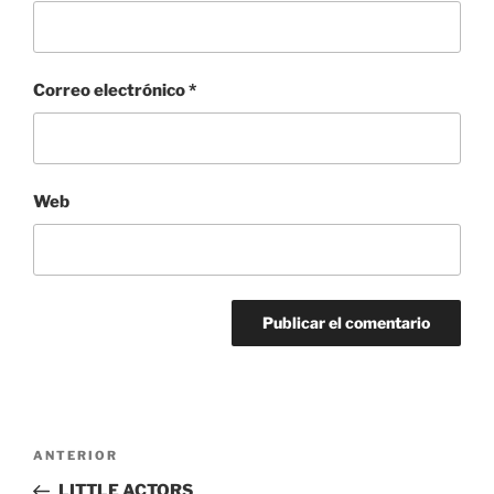
Correo electrónico
*
Web
Navegación
Entrada
ANTERIOR
de
anterior:
LITTLE ACTORS