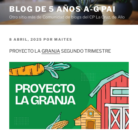
Saltar
BLOG DE 5 AÑOS A-G PAI
al
Otro sitio más de Comunidad de blogs del CP La Cruz, de Allo
contenido
PUBLICADO
8 ABRIL, 2025
POR
MAITES
EL
PROYECTO LA
GRANJA
SEGUNDO TRIMESTRE